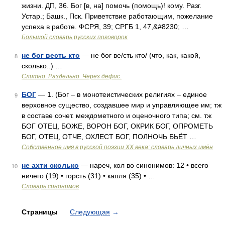
жизни. ДП, 36. Бог [в, на] помочь (помощь)! кому. Разг.
Устар.; Башк., Пск. Приветствие работающим, пожелание
успеха в работе. ФСРЯ, 39; СРГБ 1, 47,&#8230; …
Большой словарь русских поговорок
не бог весть кто
— не бог ве/сть кто/ (что, как, какой,
8
сколько..) …
Слитно. Раздельно. Через дефис.
БОГ
— 1. (Бог – в монотеистических религиях – единое
9
верховное существо, создавшее мир и управляющее им; тж
в составе сочет. междометного и оценочного типа; см. тж
БОГ ОТЕЦ, БОЖЕ, ВОРОН БОГ, ОКРИК БОГ, ОПРОМЕТЬ
БОГ, ОТЕЦ, ОТЧЕ, ОХЛЕСТ БОГ, ПОЛНОЧЬ БЬЁТ …
Собственное имя в русской поэзии XX века: словарь личных имён
не ахти сколько
— нареч, кол во синонимов: 12 • всего
10
ничего (19) • горсть (31) • капля (35) • …
Словарь синонимов
Страницы
Следующая
→