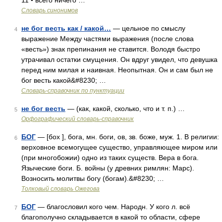
11 • всего ничего …
Словарь синонимов
не бог весть как / какой…
— цельное по смыслу
4
выражение Между частями выражения (после слова
«весть») знак препинания не ставится. Володя быстро
утрачивал остатки смущения. Он вдруг увидел, что девушка
перед ним милая и наивная. Неопытная. Он и сам был не
бог весть какой&#8230; …
Словарь-справочник по пунктуации
не бог весть
— (как, какой, сколько, что и т. п.) …
5
Орфографический словарь-справочник
БОГ
— [бох ], бога, мн. боги, ов, зв. боже, муж. 1. В религии:
6
верховное всемогущее существо, управляющее миром или
(при многобожии) одно из таких существ. Вера в бога.
Языческие боги. Б. войны (у древних римлян: Марс).
Возносить молитвы богу (богам).&#8230; …
Толковый словарь Ожегова
БОГ
— благословил кого чем. Народн. У кого л. всё
7
благополучно складывается в какой то области, сфере