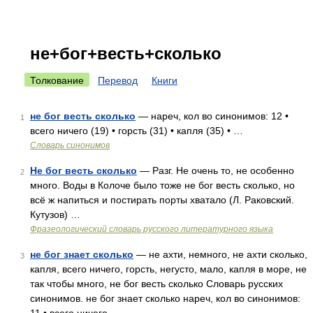
не+бог+весть+сколько
Толкование
Перевод
Книги
не бог весть сколько
— нареч, кол во синонимов: 12 •
1
всего ничего (19) • горсть (31) • капля (35) • …
Словарь синонимов
Не бог весть сколько
— Разг. Не очень то, не особенно
2
много. Воды в Колоче было тоже не бог весть сколько, но
всё ж напиться и постирать порты хватало (Л. Раковский.
Кутузов) …
Фразеологический словарь русского литературного языка
не бог знает сколько
— не ахти, немного, не ахти сколько,
3
капля, всего ничего, горсть, негусто, мало, капля в море, не
так чтобы много, не бог весть сколько Словарь русских
синонимов. не бог знает сколько нареч, кол во синонимов: